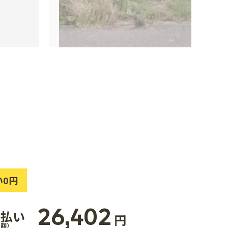
い0円
26,402
支払い
円
払額）