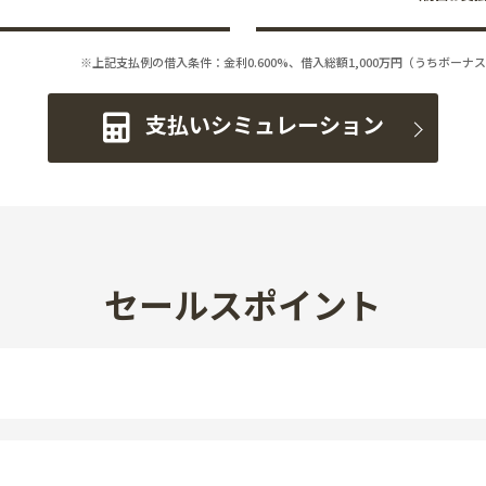
※上記支払例の借入条件：金利0.600%、借入総額
1,000
万円（うちボーナス
支払いシミュレーション
セールスポイント