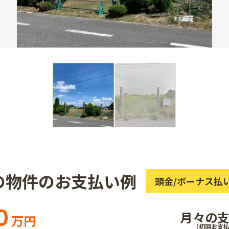
の物件のお支払い例
頭金/ボーナス払
0
月々の
万円
（初回お支