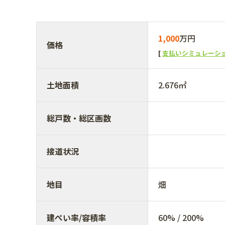
1,000
万円
価格
支払いシミュレーシ
土地面積
2.676㎡
総戸数・総区画数
接道状況
地目
畑
建ぺい率/容積率
60% / 200%