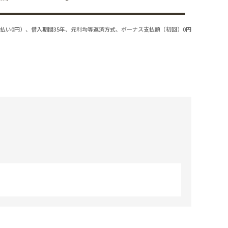
払い0円）、借入期間35年、元利均等返済方式、ボーナス支払額（初回）0円