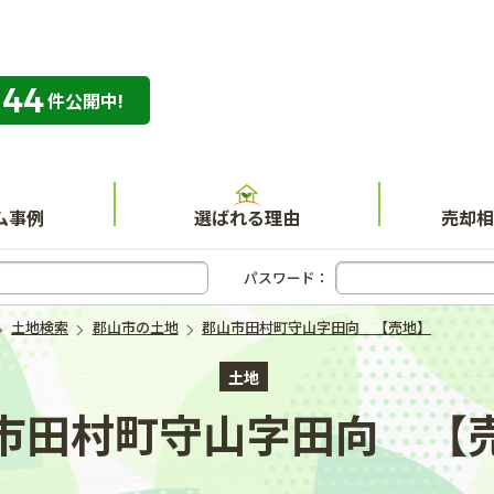
344
専門店 ハウスネット不動産ガイド
件公開中!
ム事例
選ばれる理由
売却相
パスワード：
土地検索
郡山市の土地
郡山市田村町守山字田向 【売地】
土地
市田村町守山字田向 【