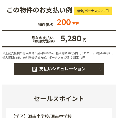
この物件のお支払い例
頭金/ボーナス払い0円
200
万円
物件価格
5,280
月々の支払い
円
（初回お支払額）
※上記支払例の借入条件：金利0.600%、借入総額
200
万円（うちボーナス払い0円）、
借入期間35年、元利均等返済方式、ボーナス支払額（初回）0円
支払いシミュレーション
セールスポイント
【学区】湖南小学校/湖南中学校