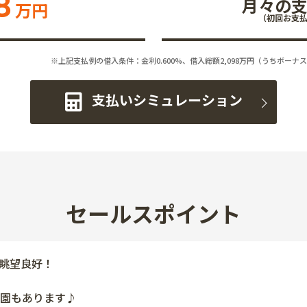
8
月々の
万円
（初回お支
※上記支払例の借入条件：金利0.600%、借入総額
2,098
万円（うちボーナス
支払いシミュレーション
セールスポイント
眺望良好！
園もあります♪