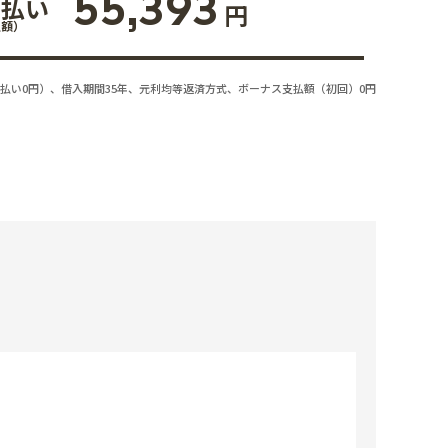
55,393
支払い
円
払額）
払い0円）、借入期間35年、元利均等返済方式、ボーナス支払額（初回）0円