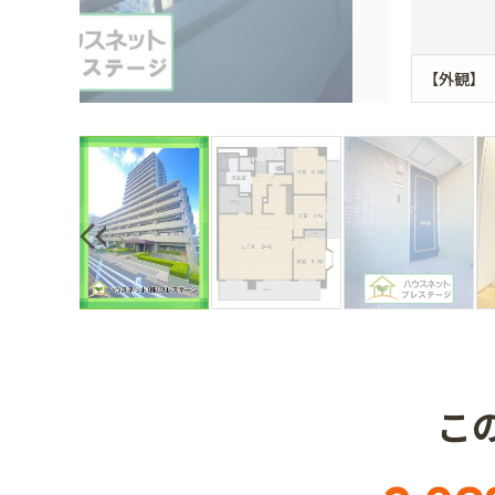
【外観】
こ