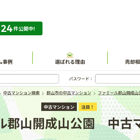
324
専門店 ハウスネット不動産ガイド
件公開中!
ム事例
選ばれる理由
売却相
パスワード：
中古マンション検索
郡山市の中古マンション
ファミール郡山開成山
中古マンション
注目！
ル郡山開成山公園 中古