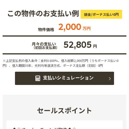
この物件のお支払い例
頭金/ボーナス払い0円
2,000
万円
物件価格
52,805
月々の支払い
円
（初回お支払額）
※上記支払例の借入条件：金利0.600%、借入総額
2,000
万円（うちボーナス払い0
円）、借入期間35年、元利均等返済方式、ボーナス支払額（初回）0円
支払いシミュレーション
セールスポイント