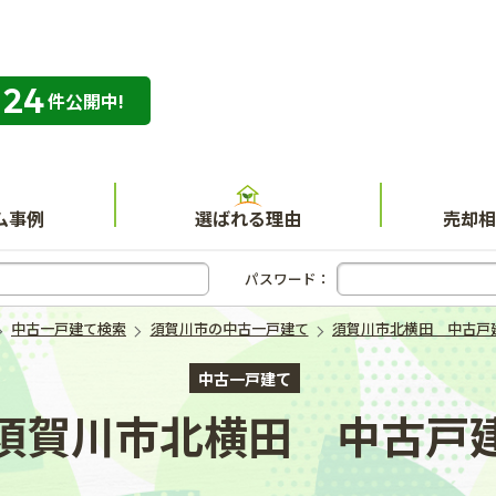
324
専門店 ハウスネット不動産ガイド
件公開中!
ム事例
選ばれる理由
売却相
パスワード：
中古一戸建て検索
須賀川市の中古一戸建て
須賀川市北横田 中古戸
中古一戸建て
須賀川市北横田 中古戸