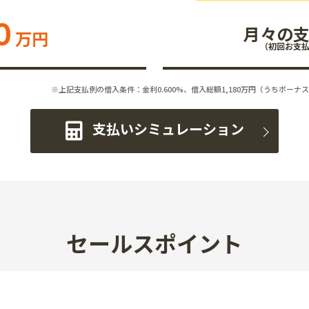
0
月々の
万円
（初回お支
※上記支払例の借入条件：金利0.600%、借入総額
1,180
万円（うちボーナス
支払いシミュレーション
セールスポイント