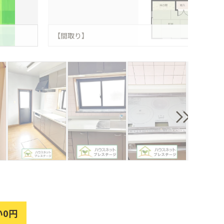
【間取り】
い0円