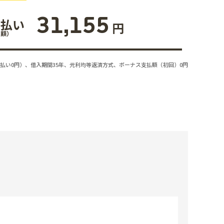
31,155
支払い
円
払額）
払い0円）、借入期間35年、元利均等返済方式、ボーナス支払額（初回）0円