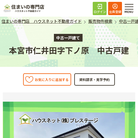
住まいの専門店 ハ
ログイン
会員登録
住まいの専門店 ハウスネット不動産ガイド
販売物件検索
中古一戸
中古一戸建て
本宮市仁井田字下ノ原 中古戸建
お気に入りに追加する