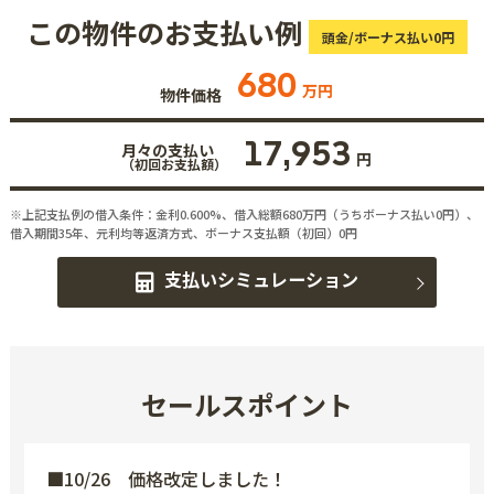
この物件のお支払い例
頭金/ボーナス払い0円
680
万円
物件価格
17,953
月々の支払い
円
（初回お支払額）
※上記支払例の借入条件：金利0.600%、借入総額
680
万円（うちボーナス払い0円）、
借入期間35年、元利均等返済方式、ボーナス支払額（初回）0円
支払いシミュレーション
セールスポイント
■10/26 価格改定しました！