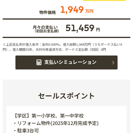
1,949
万円
物件価格
51,459
月々の支払い
円
（初回お支払額）
※上記支払例の借入条件：金利0.600%、借入総額
1,949
万円（うちボーナス払い0
円）、借入期間35年、元利均等返済方式、ボーナス支払額（初回）0円
支払いシミュレーション
セールスポイント
【学区】第一小学校、第一中学校
・リフォーム物件(2025年12月完成予定)
・駐車3台可