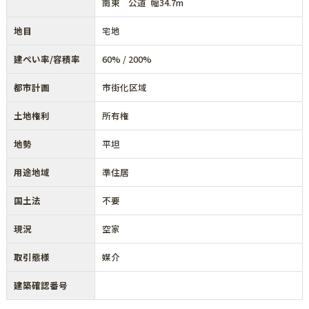
南東 公道 幅34.7m
地目
宅地
建ぺい率/容積率
60% / 200%
都市計画
市街化区域
土地権利
所有権
地勢
平坦
用途地域
準住居
国土法
不要
現況
空家
取引態様
媒介
建築確認番号