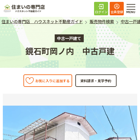
住まいの専門店 ハ
ログイン
会員登録
住まいの専門店 ハウスネット不動産ガイド
販売物件検索
中古一戸
中古一戸建て
鏡石町岡ノ内 中古戸建
お気に入りに追加する