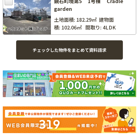
鏡石町境第5 1号棟 Cradle
garden
土地面積: 182.29㎡
建物面
積: 102.06㎡
間取り: 4LDK
319