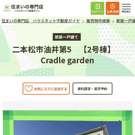
住まいの専門店 ハ
ログイン
会員登録
住まいの専門店 ハウスネット不動産ガイド
販売物件検索
新築一戸
新築一戸建て
二本松市油井第5 【2号棟】
Cradle garden
お気に入りに追加する