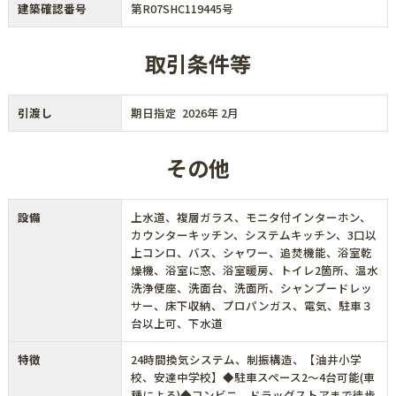
建築確認番号
第R07SHC119445号
取引条件等
引渡し
期日指定 2026年 2月
その他
設備
上水道、複層ガラス、モニタ付インターホン、
カウンターキッチン、システムキッチン、3口以
上コンロ、バス、シャワー、追焚機能、浴室乾
燥機、浴室に窓、浴室暖房、トイレ2箇所、温水
洗浄便座、洗面台、洗面所、シャンプードレッ
サー、床下収納、プロパンガス、電気、駐車３
台以上可、下水道
特徴
24時間換気システム、制振構造、【油井小学
校、安達中学校】◆駐車スペース2～4台可能(車
種による)◆コンビニ、ドラッグストアまで徒歩