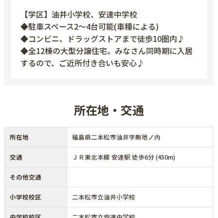
【学区】油井小学校、安達中学校
◆駐車スペース2～4台可能(車種による)
◆コンビニ、ドラッグストアまで徒歩10圏内♪
◆全12棟の大型分譲住宅。みなさん同時期に入居
するので、ご近所付き合いも安心♪
所在地・交通
所在地
福島県二本松市油井字無地ノ内
交通
ＪＲ東北本線 安達駅 徒歩6分 (450m)
その他交通
小学校校区
二本松市立油井小学校
中学校校区
二本松市立安達中学校