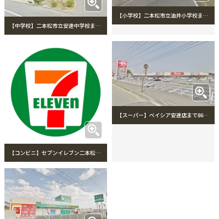
【小学校】二本松市立油井小学校まで1829m
【中学校】二本松市立安達中学校まで259m
【スーパー】ベイシア安達店まで866m
【コンビニ】セブンイレブン二本松油井中條店まで222m