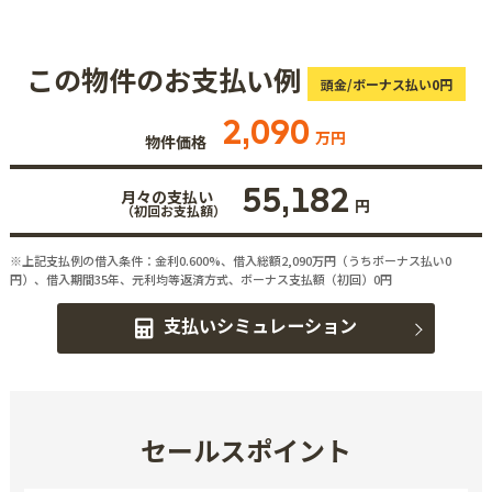
この物件のお支払い例
頭金/ボーナス払い0円
2,090
万円
物件価格
55,182
月々の支払い
円
（初回お支払額）
※上記支払例の借入条件：金利0.600%、借入総額
2,090
万円（うちボーナス払い0
円）、借入期間35年、元利均等返済方式、ボーナス支払額（初回）0円
支払いシミュレーション
セールスポイント