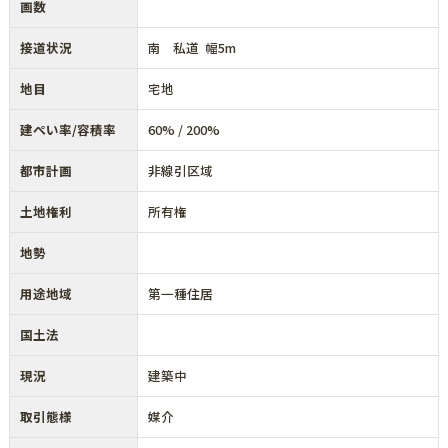
画数
接道状況
南 私道 幅5m
地目
宅地
建ぺい率/容積率
60% / 200%
都市計画
非線引区域
土地権利
所有権
地勢
用途地域
第一種住居
国土法
現況
建築中
取引態様
媒介