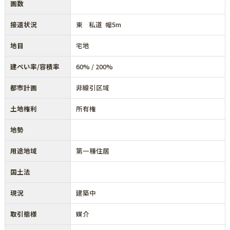
画数
接道状況
東 私道 幅5m
地目
宅地
建ぺい率/容積率
60% / 200%
都市計画
非線引区域
土地権利
所有権
地勢
用途地域
第一種住居
国土法
現況
建築中
取引態様
媒介