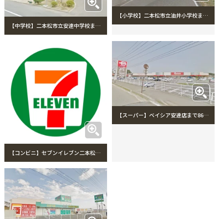
【小学校】二本松市立油井小学校まで1829m
【中学校】二本松市立安達中学校まで259m
【スーパー】ベイシア安達店まで866m
【コンビニ】セブンイレブン二本松油井中條店まで222m