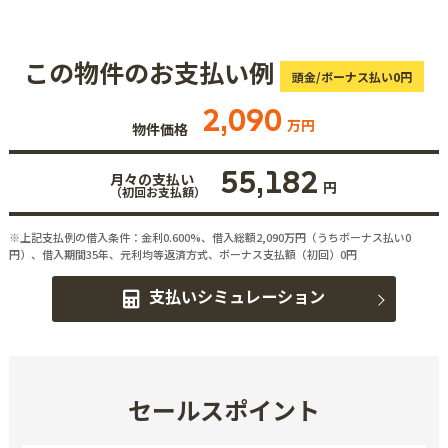
この物件のお支払い例
頭金/ボーナス払い0円
2,090
万円
物件価格
55,182
月々の支払い
円
（初回お支払額）
※上記支払例の借入条件：金利0.600%、借入総額
2,090
万円（うちボーナス払い0
円）、借入期間35年、元利均等返済方式、ボーナス支払額（初回）0円
支払いシミュレーション
セールスポイント