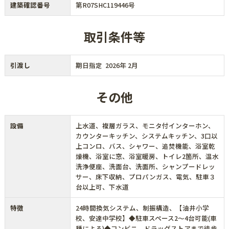
建築確認番号
第R07SHC119446号
取引条件等
引渡し
期日指定 2026年 2月
その他
設備
上水道、複層ガラス、モニタ付インターホン、
カウンターキッチン、システムキッチン、3口以
上コンロ、バス、シャワー、追焚機能、浴室乾
燥機、浴室に窓、浴室暖房、トイレ2箇所、温水
洗浄便座、洗面台、洗面所、シャンプードレッ
サー、床下収納、プロパンガス、電気、駐車３
台以上可、下水道
特徴
24時間換気システム、制振構造、【油井小学
校、安達中学校】◆駐車スペース2～4台可能(車
種による)◆コンビニ、ドラッグストアまで徒歩