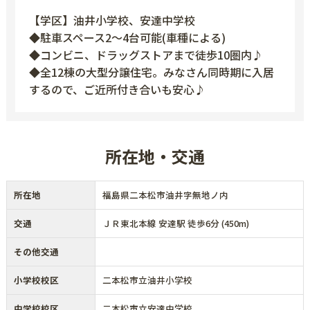
【学区】油井小学校、安達中学校
◆駐車スペース2～4台可能(車種による)
◆コンビニ、ドラッグストアまで徒歩10圏内♪
◆全12棟の大型分譲住宅。みなさん同時期に入居
するので、ご近所付き合いも安心♪
所在地・交通
所在地
福島県二本松市油井字無地ノ内
交通
ＪＲ東北本線 安達駅 徒歩6分 (450m)
その他交通
小学校校区
二本松市立油井小学校
中学校校区
二本松市立安達中学校