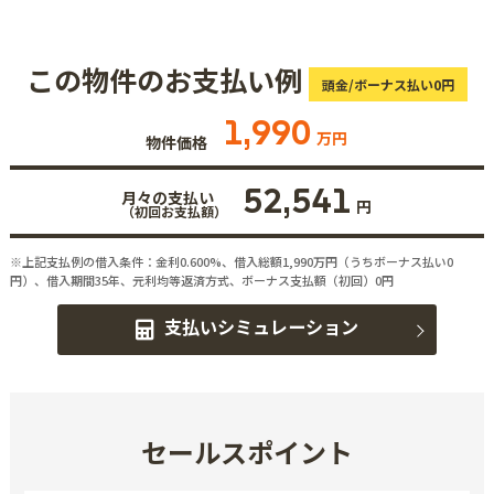
この物件のお支払い例
頭金/ボーナス払い0円
1,990
万円
物件価格
52,541
月々の支払い
円
（初回お支払額）
※上記支払例の借入条件：金利0.600%、借入総額
1,990
万円（うちボーナス払い0
円）、借入期間35年、元利均等返済方式、ボーナス支払額（初回）0円
支払いシミュレーション
セールスポイント