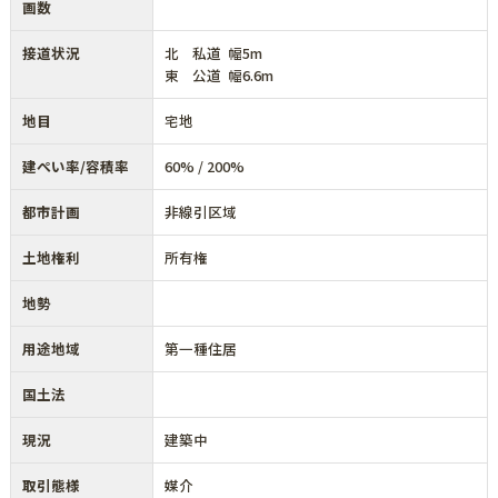
画数
接道状況
北 私道 幅5m
東 公道 幅6.6m
地目
宅地
建ぺい率/容積率
60% / 200%
都市計画
非線引区域
土地権利
所有権
地勢
用途地域
第一種住居
国土法
現況
建築中
取引態様
媒介