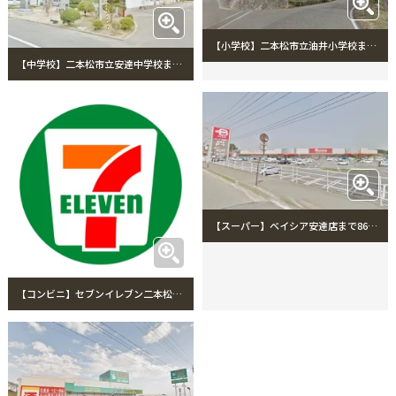
【小学校】二本松市立油井小学校まで1829m
【中学校】二本松市立安達中学校まで259m
【スーパー】ベイシア安達店まで866m
【コンビニ】セブンイレブン二本松油井中條店まで222m