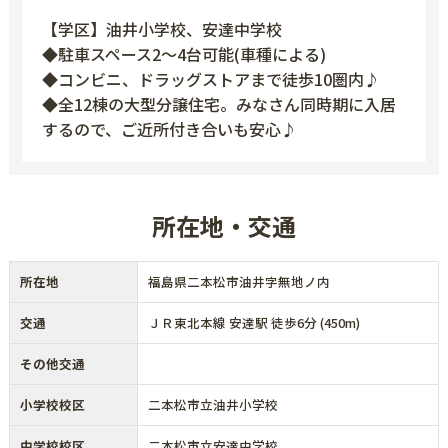
【学区】油井小学校、安達中学校
◆駐車スペース2～4台可能(車種による)
◆コンビニ、ドラッグストアまで徒歩10圏内♪
◆全12棟の大型分譲住宅。みなさん同時期に入居
するので、ご近所付き合いも安心♪
所在地・交通
所在地
福島県二本松市油井字無地ノ内
交通
ＪＲ東北本線 安達駅 徒歩6分 (450m)
その他交通
小学校校区
二本松市立油井小学校
中学校校区
二本松市立安達中学校