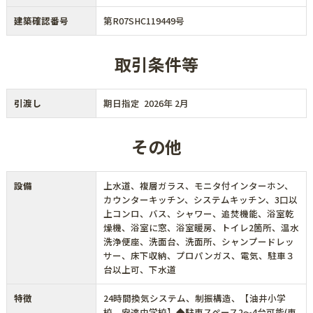
建築確認番号
第R07SHC119449号
取引条件等
引渡し
期日指定 2026年 2月
その他
設備
上水道、複層ガラス、モニタ付インターホン、
カウンターキッチン、システムキッチン、3口以
上コンロ、バス、シャワー、追焚機能、浴室乾
燥機、浴室に窓、浴室暖房、トイレ2箇所、温水
洗浄便座、洗面台、洗面所、シャンプードレッ
サー、床下収納、プロパンガス、電気、駐車３
台以上可、下水道
特徴
24時間換気システム、制振構造、【油井小学
校、安達中学校】◆駐車スペース2～4台可能(車