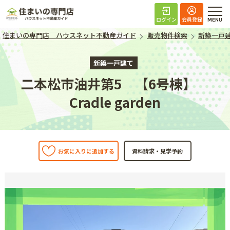
住まいの専門店 ハ
ログイン
会員登録
住まいの専門店 ハウスネット不動産ガイド
販売物件検索
新築一戸
新築一戸建て
二本松市油井第5 【6号棟】
Cradle garden
お気に入りに追加する