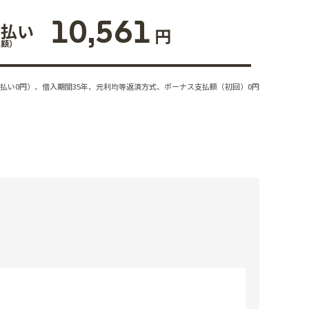
10,561
支払い
円
払額）
払い0円）、借入期間35年、元利均等返済方式、ボーナス支払額（初回）0円