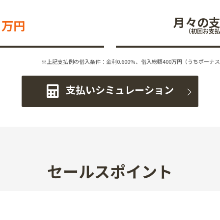
月々の
万円
（初回お支
※上記支払例の借入条件：金利0.600%、借入総額
400
万円（うちボーナス
支払いシミュレーション
セールスポイント