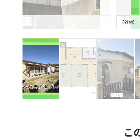
【外観】
こ