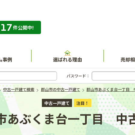
317
専門店 ハウスネット不動産ガイド
件公開中!
ム事例
選ばれる理由
売却相
パスワード：
中古一戸建て検索
郡山市の中古一戸建て
郡山市あぶくま台一丁目 
中古一戸建て
注目！
市あぶくま台一丁目 中