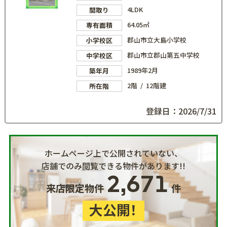
4LDK
間取り
64.05㎡
専有面積
郡山市立大島小学校
小学校区
郡山市立郡山第五中学校
中学校区
1989年2月
築年月
2階 / 12階建
所在階
登録日：2026/7/31
ホームページ上で公開されていない、
店舗でのみ閲覧できる物件があります!!
2,671
来店限定物件
件
大公開！