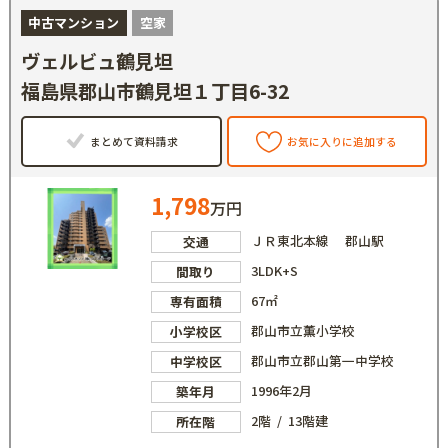
中古マンション
空家
ヴェルビュ鶴見坦
福島県郡山市鶴見坦１丁目6-32
まとめて資料請求
お気に入りに追加する
1,798
万円
ＪＲ東北本線 郡山駅
交通
3LDK+S
間取り
67㎡
専有面積
郡山市立薫小学校
小学校区
郡山市立郡山第一中学校
中学校区
1996年2月
築年月
2階 / 13階建
所在階