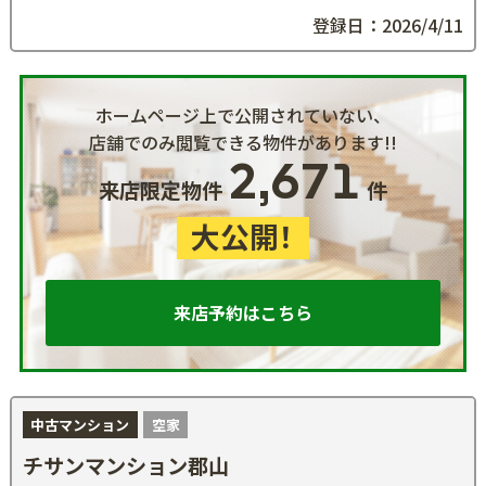
登録日：2026/4/11
ホームページ上で公開されていない、
店舗でのみ閲覧できる物件があります!!
2,671
来店限定物件
件
大公開！
来店予約はこちら
中古マンション
空家
チサンマンション郡山