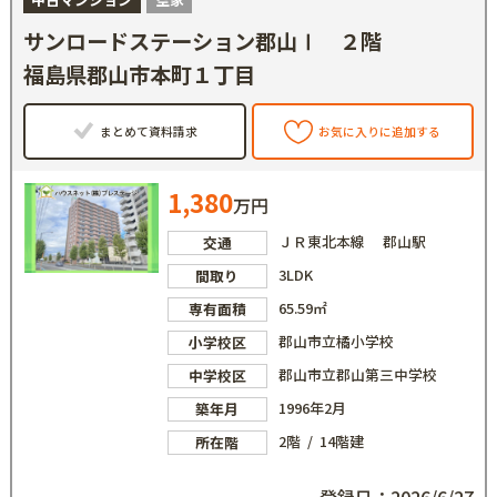
サンロードステーション郡山Ⅰ ２階
福島県郡山市本町１丁目
まとめて資料請求
お気に入りに追加する
1,380
万円
ＪＲ東北本線 郡山駅
交通
3LDK
間取り
65.59㎡
専有面積
郡山市立橘小学校
小学校区
郡山市立郡山第三中学校
中学校区
1996年2月
築年月
2階 / 14階建
所在階
登録日：2026/6/27