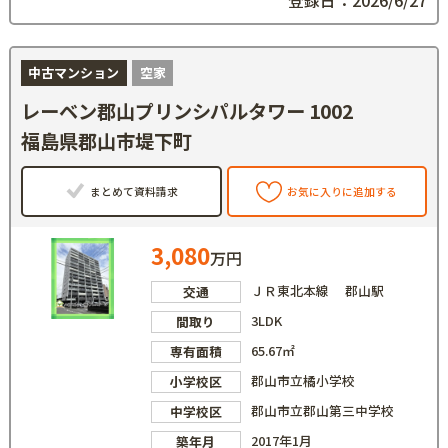
中古マンション
空家
レーベン郡山プリンシパルタワー 1002
福島県郡山市堤下町
まとめて資料請求
お気に入りに追加する
3,080
万円
ＪＲ東北本線 郡山駅
交通
3LDK
間取り
65.67㎡
専有面積
郡山市立橘小学校
小学校区
郡山市立郡山第三中学校
中学校区
2017年1月
築年月