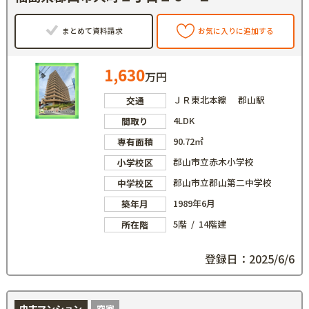
まとめて資料請求
お気に入りに追加する
1,630
万円
ＪＲ東北本線 郡山駅
交通
4LDK
間取り
90.72㎡
専有面積
郡山市立赤木小学校
小学校区
郡山市立郡山第二中学校
中学校区
1989年6月
築年月
5階 / 14階建
所在階
登録日：2025/6/6
中古マンション
空家