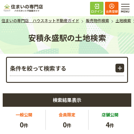
住まいの専門店 ハ
ログイン
会員登録
住まいの専門店 ハウスネット不動産ガイド
販売物件検索
土地検索
安積永盛駅の土地検索
条件を絞って検索する
検索結果表示
一般公開
会員限定
店舗公開
0
0
4
件
件
件