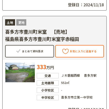
登録日：2024/11/18
土地
更地
喜多方市豊川町米室 【売地】
福島県喜多方市豊川町米室字赤稲田
まとめて資料請求
お気に入りに追加する
333
万円
ＪＲ磐越西線 喜多方駅
交通
552㎡
土地面積
-
小学校区
喜多方市立第一中学校
中学校区