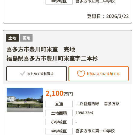
喜多方市立第二中学校
中学校区
登録日：2026/3/22
土地
更地
喜多方市豊川町米室 売地
福島県喜多方市豊川町米室字二本杉
まとめて資料請求
お気に入りに追加する
2,100
万円
ＪＲ磐越西線 喜多方駅
交通
1398.23㎡
土地面積
-
小学校区
喜多方市立第一中学校
中学校区