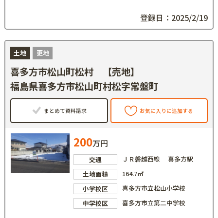
登録日：2025/2/19
土地
更地
喜多方市松山町松村 【売地】
福島県喜多方市松山町村松字常盤町
まとめて資料請求
お気に入りに追加する
200
万円
ＪＲ磐越西線 喜多方駅
交通
164.7㎡
土地面積
喜多方市立松山小学校
小学校区
喜多方市立第二中学校
中学校区