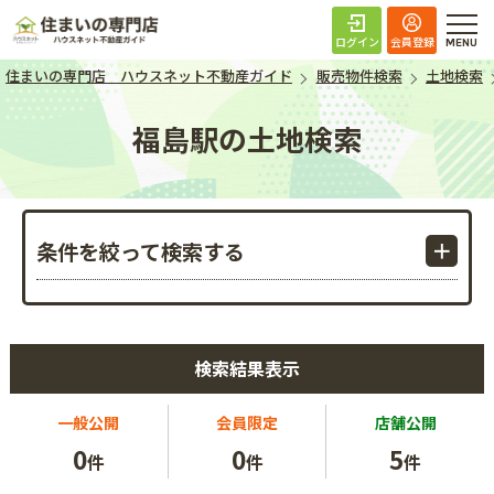
住まいの専門店 ハ
ログイン
会員登録
住まいの専門店 ハウスネット不動産ガイド
販売物件検索
土地検索
福島駅の土地検索
条件を絞って検索する
検索結果表示
一般公開
会員限定
店舗公開
0
0
5
件
件
件