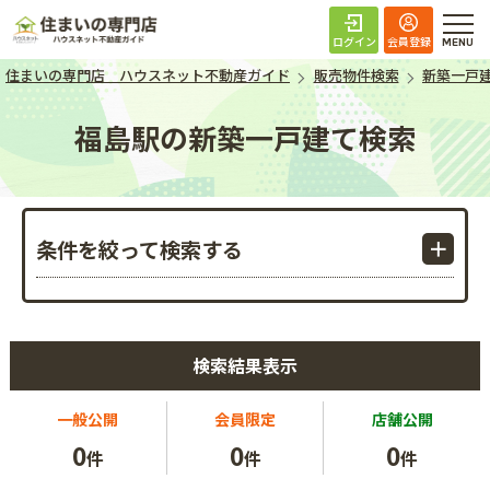
住まいの専門店 ハ
ログイン
会員登録
住まいの専門店 ハウスネット不動産ガイド
販売物件検索
新築一戸
福島駅の新築一戸建て検索
条件を絞って検索する
検索結果表示
一般公開
会員限定
店舗公開
0
0
0
件
件
件