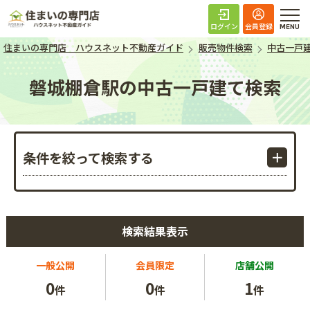
住まいの専門店 ハ
ログイン
会員登録
住まいの専門店 ハウスネット不動産ガイド
販売物件検索
中古一戸
磐城棚倉駅の中古一戸建て検索
条件を絞って検索する
検索結果表示
一般公開
会員限定
店舗公開
0
0
1
件
件
件