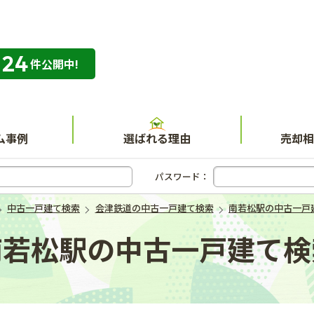
324
専門店 ハウスネット不動産ガイド
件公開中!
ム事例
選ばれる理由
売却相
パスワード：
中古一戸建て検索
会津鉄道の中古一戸建て検索
南若松駅の中古一戸
南若松駅の中古一戸建て検