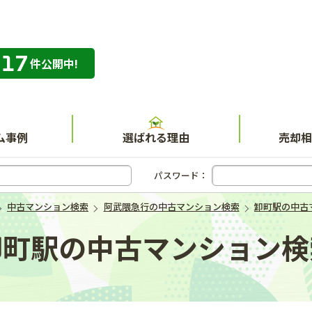
317
専門店 ハウスネット不動産ガイド
件公開中!
ム事例
選ばれる理由
売却相
パスワード：
中古マンション検索
阿武隈急行の中古マンション検索
卸町駅の中古
卸町駅の中古マンション検