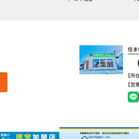
住ま
【所
【営