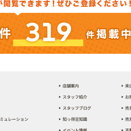
319
店舗案内
来
スタッフ紹介
お
スタッフブログ
売
ミュレーション
知っ得豆知識
売
イベント情報
不