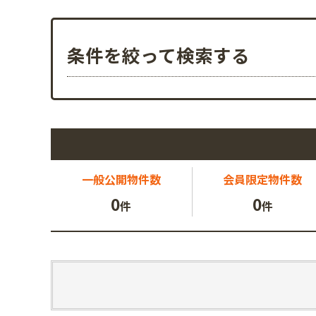
条件を絞って検索する
一般公開
物件数
会員限定
物件数
0
0
件
件