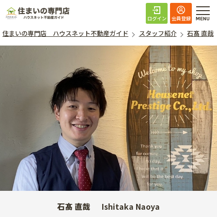
住まいの専門店 ハ
ログイン
会員登録
住まいの専門店 ハウスネット不動産ガイド
スタッフ紹介
石髙 直哉
石髙 直哉
Ishitaka Naoya