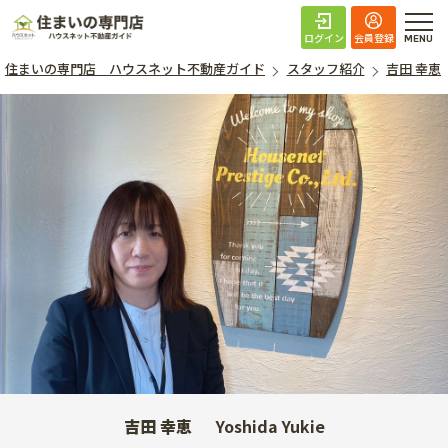
住まいの専門店 ハ
ログイン
会員登録
住まいの専門店 ハウスネット不動産ガイド
スタッフ紹介
吉田 幸恵
吉田 幸恵
Yoshida Yukie