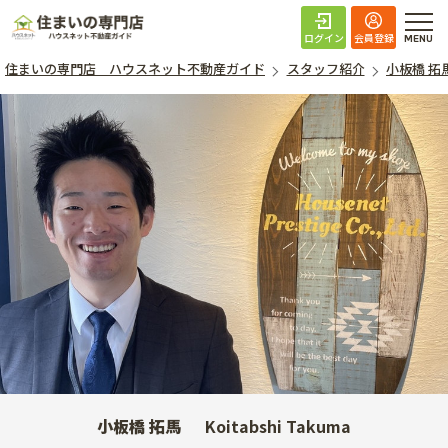
住まいの専門店 ハ
ログイン
会員登録
住まいの専門店 ハウスネット不動産ガイド
スタッフ紹介
小板橋 拓
小板橋 拓馬
Koitabshi Takuma