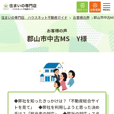
住まいの専門店 ハ
ログイン
会員登録
住まいの専門店 ハウスネット不動産ガイド
お客様の声
郡山市中古M
お客様の声
郡山市中古MS Y様
◆弊社を知ったきっかけは？「不動産総合サイ
トを見て」 ◆弊社を利用しようと思った決め
手は？「担当者の対応」 ◆弊社の対応・スタ