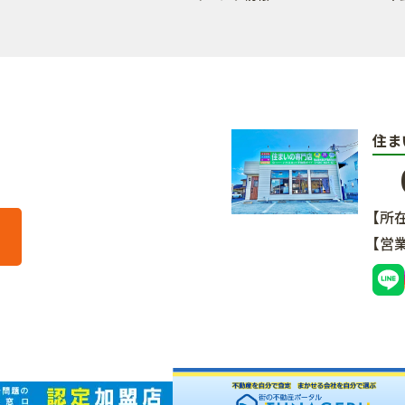
住ま
【所
【営