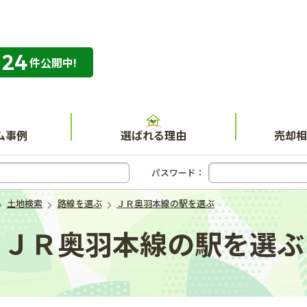
324
専門店 ハウスネット不動産ガイド
件公開中!
ム事例
選ばれる理由
売却相
パスワード：
土地検索
路線を選ぶ
ＪＲ奥羽本線の駅を選ぶ
ＪＲ奥羽本線の駅を選ぶ