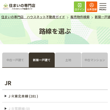
住まいの専門店 ハ
ログイン
会員登録
住まいの専門店 ハウスネット不動産ガイド
販売物件検索
新築一戸
路線を選ぶ
中古一戸建て
新築一戸建て
土地
中古マンション
JR
ＪＲ東北本線 (281 )
ＪＲ常磐線 (0)