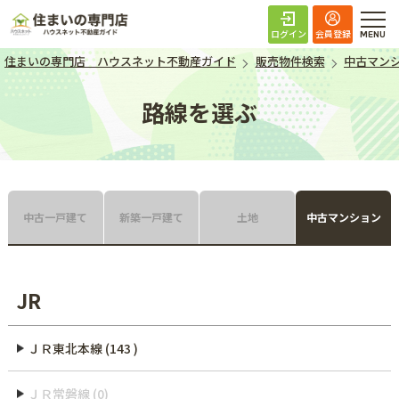
住まいの専門店 ハ
ログイン
会員登録
住まいの専門店 ハウスネット不動産ガイド
販売物件検索
中古マン
路線を選ぶ
中古一戸建て
新築一戸建て
土地
中古マンション
JR
ＪＲ東北本線 (143 )
ＪＲ常磐線 (0)