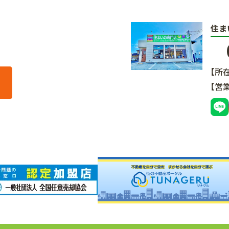
住ま
【所
【営