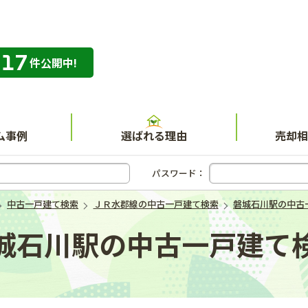
317
専門店 ハウスネット不動産ガイド
件公開中!
ム事例
選ばれる理由
売却相
パスワード：
中古一戸建て検索
ＪＲ水郡線の中古一戸建て検索
磐城石川駅の中古
城石川駅の中古一戸建て