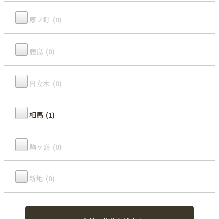
原ノ町 (0)
鹿島 (0)
日立木 (0)
相馬 (1)
駒ヶ嶺 (0)
新地 (0)