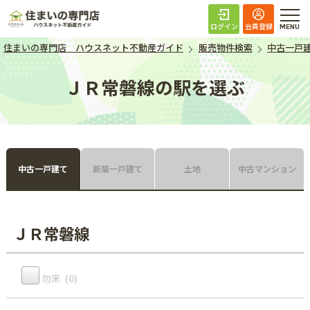
住まいの専門店 ハ
ログイン
会員登録
住まいの専門店 ハウスネット不動産ガイド
販売物件検索
中古一戸
ＪＲ常磐線の駅を選ぶ
中古一戸建て
新築一戸建て
土地
中古マンション
ＪＲ常磐線
勿来 (0)